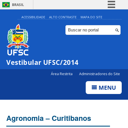
BRASIL
Simplifique!
ACESSIBILIDADE
ALTO CONTRASTE
MAPA DO SITE
Comunica BR
Participe
Acesso à informação
Legislação
Vestibular UFSC/2014
Canais
Área Restrita
Administradores do Site
MENU
Agronomia – Curitibanos