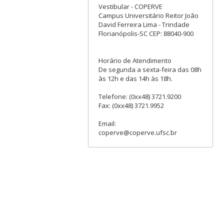
Vestibular - COPERVE
Campus Universitário Reitor João
David Ferreira Lima - Trindade
Florianópolis-SC CEP: 88040-900
Horário de Atendimento
De segunda a sexta-feira das 08h
às 12h e das 14h às 18h.
Telefone: (0xx48) 3721.9200
Fax: (0xx48) 3721.9952
Email:
coperve@coperve.ufsc.br