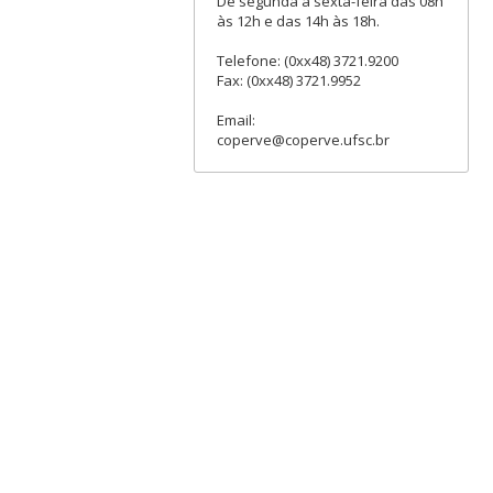
De segunda a sexta-feira das 08h
às 12h e das 14h às 18h.
Telefone: (0xx48) 3721.9200
Fax: (0xx48) 3721.9952
Email:
coperve@coperve.ufsc.br