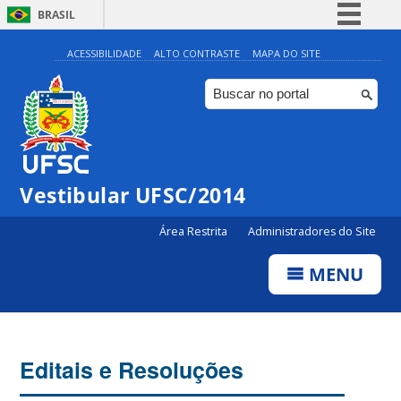
BRASIL
Simplifique!
ACESSIBILIDADE
ALTO CONTRASTE
MAPA DO SITE
Comunica BR
Participe
Acesso à informação
Legislação
Vestibular UFSC/2014
Canais
Área Restrita
Administradores do Site
MENU
Editais e Resoluções