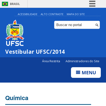
BRASIL
Simplifique!
ACESSIBILIDADE
ALTO CONTRASTE
MAPA DO SITE
Comunica BR
Participe
Acesso à informação
Legislação
Vestibular UFSC/2014
Canais
Área Restrita
Administradores do Site
MENU
Química