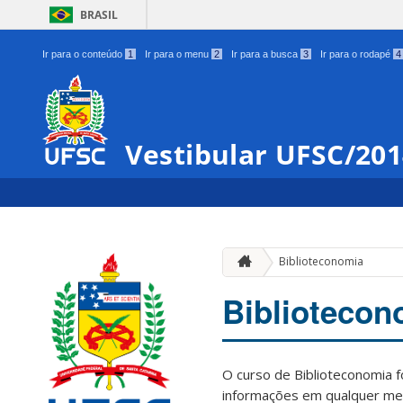
BRASIL
Ir para o conteúdo
1
Ir para o menu
2
Ir para a busca
3
Ir para o rodapé
4
Vestibular UFSC/20
Biblioteconomia
Bibliotecon
O curso de Biblioteconomia f
informações em qualquer me