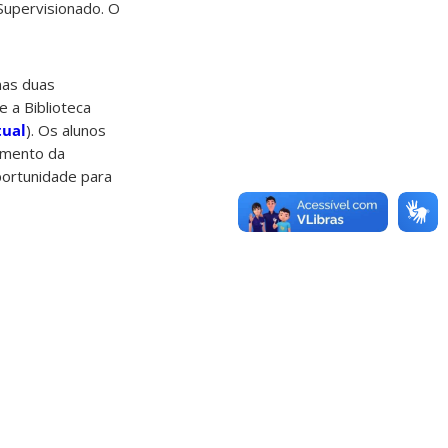
 Supervisionado. O
nas duas
 e a Biblioteca
tual
). Os alunos
amento da
oportunidade para