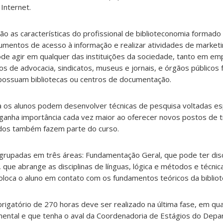
 Internet.
são as características do profissional de biblioteconomia formado
rumentos de acesso à informação e realizar atividades de marketi
pode agir em qualquer das instituições da sociedade, tanto em e
s de advocacia, sindicatos, museus e jornais, e órgãos públicos 
 possuam bibliotecas ou centros de documentação.
ca os alunos podem desenvolver técnicas de pesquisa voltadas e
 ganha importância cada vez maior ao oferecer novos postos de t
udos também fazem parte do curso.
 agrupadas em três áreas: Fundamentação Geral, que pode ter disc
 que abrange as disciplinas de línguas, lógica e métodos e técnic
oloca o aluno em contato com os fundamentos teóricos da biblio
rigatório de 270 horas deve ser realizado na última fase, em qual
ental e que tenha o aval da Coordenadoria de Estágios do Dep