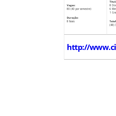
Titu
Vagas:
8 Do
80 (40 por semestre)
6 Mes
1 Gr
Duração:
8 fases
Tele
(48)
http://www.ci