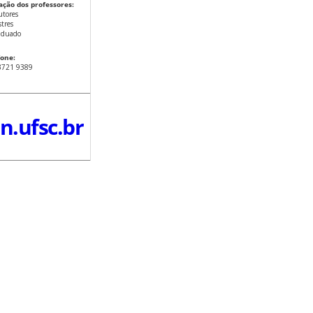
lação dos professores:
utores
tres
aduado
fone:
 3721 9389
n.ufsc.br