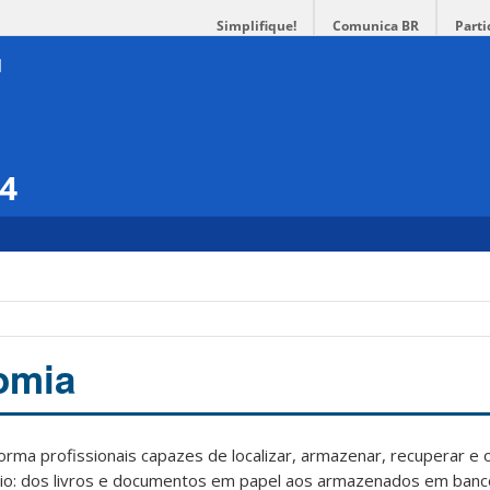
Simplifique!
Comunica BR
Parti
14
omia
orma profissionais capazes de localizar, armazenar, recuperar e 
io: dos livros e documentos em papel aos armazenados em ban