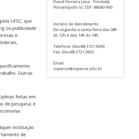
David Ferreira Lima - Trindade
Florianópolis-SC CEP: 88040-900
 pela UFSC, que
Horário de Atendimento
ng ou publicidade
De segunda a sexta-feira das 08h
mpresas e
às 12h e das 14h às 18h.
federais,
Telefone: (0xx48) 3721.9200
Fax: (0xx48) 3721.9952
Email:
specificamente
coperve@coperve.ufsc.br
rabalho. Outras
iplinas feitas em
as de pesquisa; e
teconomia.
quer instituição
artamento de