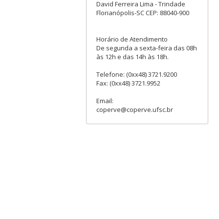
David Ferreira Lima - Trindade
Florianópolis-SC CEP: 88040-900
Horário de Atendimento
De segunda a sexta-feira das 08h
às 12h e das 14h às 18h.
Telefone: (0xx48) 3721.9200
Fax: (0xx48) 3721.9952
Email:
coperve@coperve.ufsc.br