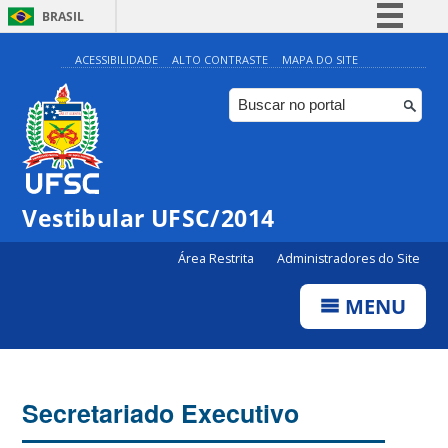
BRASIL
Simplifique!
ACESSIBILIDADE
ALTO CONTRASTE
MAPA DO SITE
Comunica BR
Participe
Acesso à informação
Legislação
Vestibular UFSC/2014
Canais
Área Restrita
Administradores do Site
MENU
Secretariado Executivo