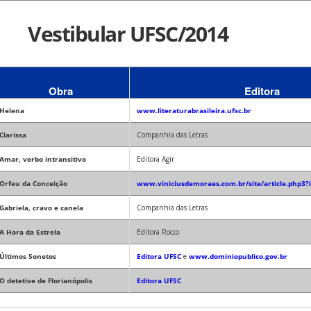
Vestibular UFSC/2014
Obra
Editora
Helena
www.literaturabrasileira.ufsc.br
Clarissa
Companhia das Letras
Amar, verbo intransitivo
Editora Agir
Orfeu da Conceição
www.viniciusdemoraes.com.br/site/article.php3?i
Gabriela, cravo e canela
Companhia das Letras
A Hora da Estrela
Editora Rocco
Últimos Sonetos
Editora UFSC
e
www.dominiopublico.gov.br
O detetive de Florianópolis
Editora UFSC