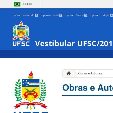
BRASIL
Ir para o conteúdo
1
Ir para o menu
2
Ir para a busca
3
Ir para o rodapé
4
Vestibular UFSC/20
Obras e Autores
Obras e Aut