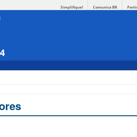
Simplifique!
Comunica BR
Parti
14
ores