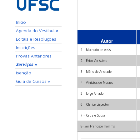
Início
Agenda do Vestibular
Editais e Resoluções
Autor
Inscrições
1 – Machado de Assis
Provas Anteriores
2 – Érico Veríssimo
Serviços »
3 – Mário de Andrade
Isenção
Guia de Cursos »
4 – Vinicius de Moraes
5 – Jorge Amado
6 – Clarice Lispector
7 – Cruz e Sousa
8- Jair Francisco Hamms