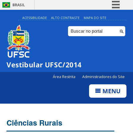
BRASIL
Simplifique!
ACESSIBILIDADE
ALTO CONTRASTE
MAPA DO SITE
Comunica BR
Participe
Acesso à informação
Legislação
Vestibular UFSC/2014
Canais
Área Restrita
Administradores do Site
MENU
Ciências Rurais