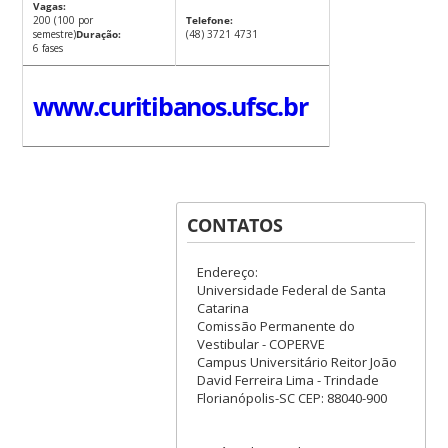
Vagas:
200 (100 por
Telefone:
semestre)
Duração:
(48) 3721 4731
6 fases
www.curitibanos.ufsc.br
CONTATOS
Endereço:
Universidade Federal de Santa
Catarina
Comissão Permanente do
Vestibular - COPERVE
Campus Universitário Reitor João
David Ferreira Lima - Trindade
Florianópolis-SC CEP: 88040-900