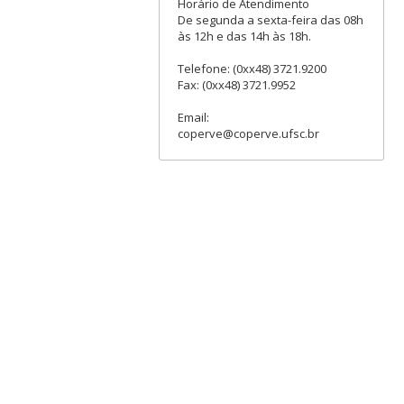
Horário de Atendimento
De segunda a sexta-feira das 08h
às 12h e das 14h às 18h.
Telefone: (0xx48) 3721.9200
Fax: (0xx48) 3721.9952
Email:
coperve@coperve.ufsc.br