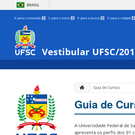
BRASIL
Ir para o conteúdo
1
Ir para o menu
2
Ir para a busca
3
Ir para o rodapé
4
Vestibular UFSC/20
Guia de Cursos
Guia de Cu
A Universidade Federal de San
apresenta os perfis dos 91 cur