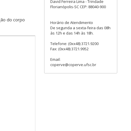
David Ferreira Lima - Trindade
Florianópolis-SC CEP: 88040-900
ção do corpo
Horário de Atendimento
De segunda a sexta-feira das 08h
às 12h e das 14h às 18h.
Telefone: (0xx48) 3721.9200
Fax: (0xx48) 3721.9952
Email:
coperve@coperve.ufsc.br