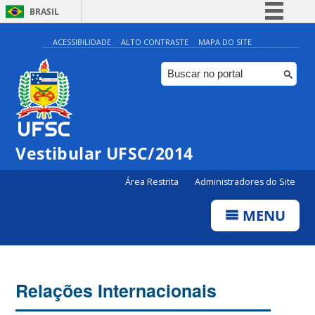
BRASIL
Simplifique!
ACESSIBILIDADE
ALTO CONTRASTE
MAPA DO SITE
Comunica BR
Participe
Acesso à informação
Legislação
Vestibular UFSC/2014
Canais
Área Restrita
Administradores do Site
MENU
Relações Internacionais