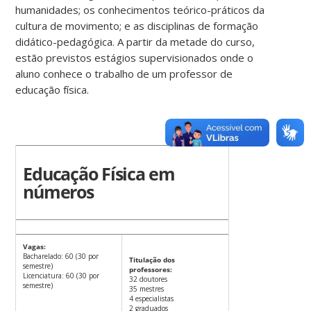
humanidades; os conhecimentos teórico-práticos da
cultura de movimento; e as disciplinas de formação
didático-pedagógica. A partir da metade do curso,
estão previstos estágios supervisionados onde o
aluno conhece o trabalho de um professor de
educação física.
Educação Física em
números
Vagas:
Bacharelado: 60 (30 por
Titulação dos
semestre)
professores:
Licenciatura: 60 (30 por
32 doutores
semestre)
35 mestres
4 especialistas
2 graduados