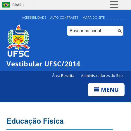
BRASIL
Simplifique!
ACESSIBILIDADE
ALTO CONTRASTE
MAPA DO SITE
Comunica BR
Participe
Acesso à informação
Legislação
Vestibular UFSC/2014
Canais
Área Restrita
Administradores do Site
MENU
Educação Física